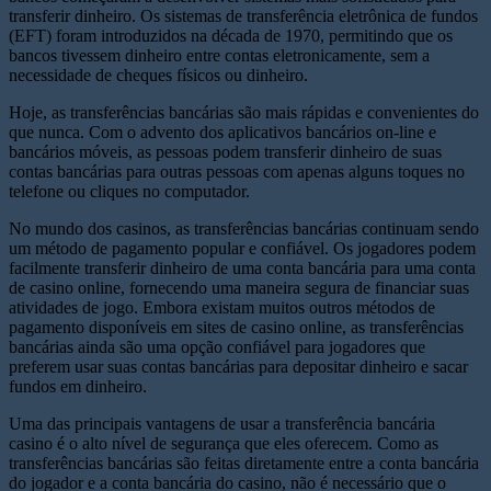
transferir dinheiro. Os sistemas de transferência eletrônica de fundos
(EFT) foram introduzidos na década de 1970, permitindo que os
bancos tivessem dinheiro entre contas eletronicamente, sem a
necessidade de cheques físicos ou dinheiro.
Hoje, as transferências bancárias são mais rápidas e convenientes do
que nunca. Com o advento dos aplicativos bancários on-line e
bancários móveis, as pessoas podem transferir dinheiro de suas
contas bancárias para outras pessoas com apenas alguns toques no
telefone ou cliques no computador.
No mundo dos casinos, as transferências bancárias continuam sendo
um método de pagamento popular e confiável. Os jogadores podem
facilmente transferir dinheiro de uma conta bancária para uma conta
de casino online, fornecendo uma maneira segura de financiar suas
atividades de jogo. Embora existam muitos outros métodos de
pagamento disponíveis em sites de casino online, as transferências
bancárias ainda são uma opção confiável para jogadores que
preferem usar suas contas bancárias para depositar dinheiro e sacar
fundos em dinheiro.
Uma das principais vantagens de usar a transferência bancária
casino é o alto nível de segurança que eles oferecem. Como as
transferências bancárias são feitas diretamente entre a conta bancária
do jogador e a conta bancária do casino, não é necessário que o