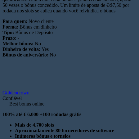
50 vezes o bônus concedido. Um limite de aposta de €/$7,50 por
rodada nos slots se aplica quando você reivindica o bônus.
Para quem:
Novo cliente
Forma:
Bônus em dinheiro
Tipo:
Bônus de Depósito
Prazo:
-
Melhor bônus:
No
Dinheiro de volta:
Yes
Bônus de aniversário:
No
Goldencrown
Confiável
Best bonus online
100% até € 6.000 +100 rodadas grátis
Mais de 4.700 slots
Aproximadamente 80 fornecedores de software
Inúmeros bônus e torneios