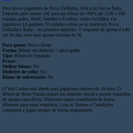
Para novos jogadores da Nova Zelândia, África do Sul ou Índia.
Deposite pelo menos 10€ para um bônus de 100% até 333€ e 100
rodadas grátis. Skrill, Neteller e EcoPayz estão excluídos. Os
jogadores SA ganham 50 rodadas extras ao se inscrever, Nova
Zelândia e Índia – no primeiro depósito. O requisito de aposta é x40
em 30 dias com uma aposta máxima de 5€.
Para quem:
Novo cliente
Forma:
Bônus em dinheiro + giros grátis
Tipo:
Bônus de Depósito
Prazo:
-
Melhor bônus:
No
Dinheiro de volta:
Yes
Bônus de aniversário:
No
O Yeti Casino está aberto para jogadores maiores de 18 anos. O
Bônus de Boas-Vindas requer um depósito inicial e possui requisitos
de aposta específicos. Diferentes jogos contribuem de forma
diferente para esses requisitos. Leia os Termos e Condições
completos e jogue sempre de forma responsável.