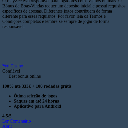
O PlayZee está disponível para jogadores com 18 anos ou mais. O
Bônus de Boas-Vindas requer um depósito inicial e possui requisitos
específicos de apostas. Diferentes jogos contribuem de forma
diferente para esses requisitos. Por favor, leia os Termos e
Condições completos e lembre-se sempre de jogar de forma
responsável.
Yeti Casino
Confiável
Best bonus online
100% até 333€ + 100 rodadas grátis
Ótima seleção de jogos
Saques em até 24 horas
Aplicativo para Android
4.5
/5
Ler Comentário
Abrir