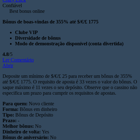
Confiável
Best bonus online
Bônus de boas-vindas de 355% até $/€/£ 1775
Clube VIP
Diversidade de bônus
Modo de demonstração disponível (conta divertida)
4.8
/5
Ler Comentário
Abrir
Deposite um mínimo de $/€/£ 25 para receber um bônus de 355%
até $/€/£ 1775. O requisito de aposta é 33 vezes o valor do bônus. O
saque máximo é 11 vezes o seu depósito. Observe que o cassino não
especifica um prazo para cumprir os requisitos de apostas.
Para quem:
Novo cliente
Forma:
Bônus em dinheiro
Tipo:
Bônus de Depósito
Prazo:
-
Melhor bônus:
No
Dinheiro de volta:
Yes
Bônus de aniversário:
No