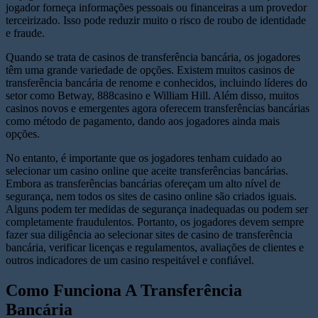
jogador forneça informações pessoais ou financeiras a um provedor
terceirizado. Isso pode reduzir muito o risco de roubo de identidade
e fraude.
Quando se trata de casinos de transferência bancária, os jogadores
têm uma grande variedade de opções. Existem muitos casinos de
transferência bancária de renome e conhecidos, incluindo líderes do
setor como Betway, 888casino e William Hill. Além disso, muitos
casinos novos e emergentes agora oferecem transferências bancárias
como método de pagamento, dando aos jogadores ainda mais
opções.
No entanto, é importante que os jogadores tenham cuidado ao
selecionar um casino online que aceite transferências bancárias.
Embora as transferências bancárias ofereçam um alto nível de
segurança, nem todos os sites de casino online são criados iguais.
Alguns podem ter medidas de segurança inadequadas ou podem ser
completamente fraudulentos. Portanto, os jogadores devem sempre
fazer sua diligência ao selecionar sites de casino de transferência
bancária, verificar licenças e regulamentos, avaliações de clientes e
outros indicadores de um casino respeitável e confiável.
Como Funciona A Transferência
Bancária