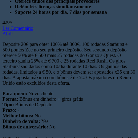
Oferece títulos dos principais provedores
Detém três licenças simultaneamente
Suporte 24 horas por dia, 7 dias por semana
4.5
/5
Ler Comentário
Abrir
Deposite 20€ para obter 100% até 300€, 100 rodadas Starburst e
500 pontos Zee no seu primeiro depósito. Seu segundo depósito
oferece 50% até € 500 mais 25 rodadas do Gonzo’s Quest. O
terceiro ganha 25% até € 700 e 25 rodadas Reel Rush. Os giros
Starburst são dados como 10/dia durante 10 dias. Os ganhos das
rodadas, limitados a € 50, e o bônus devem ser apostados x35 em 30
dias. A aposta máxima com bônus é de 5€. Os jogadores do Reino
Unido estão excluídos desta oferta.
Para quem:
Novo cliente
Forma:
Bônus em dinheiro + giros grátis
Tipo:
Bônus de Depósito
Prazo:
-
Melhor bônus:
No
Dinheiro de volta:
Yes
Bônus de aniversário:
No