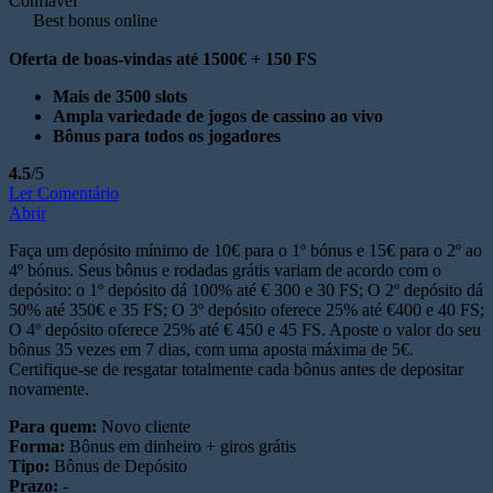
Confiável
Best bonus online
Oferta de boas-vindas até 1500€ + 150 FS
Mais de 3500 slots
Ampla variedade de jogos de cassino ao vivo
Bônus para todos os jogadores
4.5
/5
Ler Comentário
Abrir
Faça um depósito mínimo de 10€ para o 1º bónus e 15€ para o 2º ao
4º bónus. Seus bônus e rodadas grátis variam de acordo com o
depósito: o 1º depósito dá 100% até € 300 e 30 FS; O 2º depósito dá
50% até 350€ e 35 FS; O 3º depósito oferece 25% até €400 e 40 FS;
O 4º depósito oferece 25% até € 450 e 45 FS. Aposte o valor do seu
bônus 35 vezes em 7 dias, com uma aposta máxima de 5€.
Certifique-se de resgatar totalmente cada bônus antes de depositar
novamente.
Para quem:
Novo cliente
Forma:
Bônus em dinheiro + giros grátis
Tipo:
Bônus de Depósito
Prazo:
-