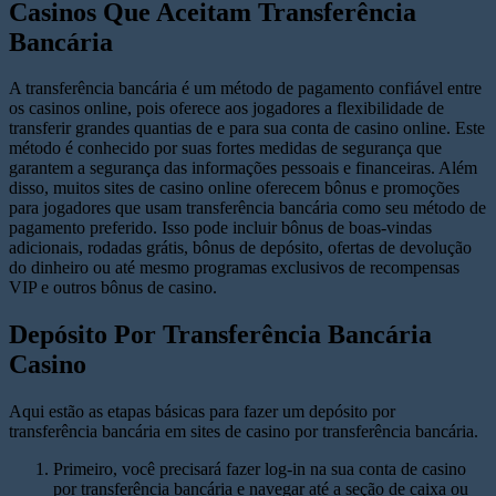
Casinos Que Aceitam Transferência
Bancária
A transferência bancária é um método de pagamento confiável entre
os casinos online, pois oferece aos jogadores a flexibilidade de
transferir grandes quantias de e para sua conta de casino online. Este
método é conhecido por suas fortes medidas de segurança que
garantem a segurança das informações pessoais e financeiras. Além
disso, muitos sites de casino online oferecem bônus e promoções
para jogadores que usam transferência bancária como seu método de
pagamento preferido. Isso pode incluir bônus de boas-vindas
adicionais, rodadas grátis, bônus de depósito, ofertas de devolução
do dinheiro ou até mesmo programas exclusivos de recompensas
VIP e outros bônus de casino.
Depósito Por Transferência Bancária
Casino
Aqui estão as etapas básicas para fazer um depósito por
transferência bancária em sites de casino por transferência bancária.
Primeiro, você precisará fazer log-in na sua conta de casino
por transferência bancária e navegar até a seção de caixa ou