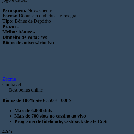
jogo é de 5€.
Para quem:
Novo cliente
Forma:
Bônus em dinheiro + giros grátis
Tipo:
Bônus de Depósito
Prazo:
-
Melhor bônus:
-
Dinheiro de volta:
Yes
Bônus de aniversário:
No
Zoome
Confiável
Best bonus online
Bônus de 100% até € 350 + 100FS
Mais de 6.000 slots
Mais de 700 slots no cassino ao vivo
Programa de fidelidade, cashback de até 15%
4.5
/5