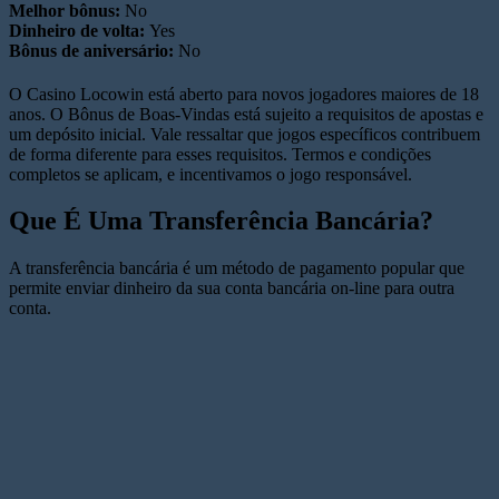
Melhor bônus:
No
Dinheiro de volta:
Yes
Bônus de aniversário:
No
O Casino Locowin está aberto para novos jogadores maiores de 18
anos. O Bônus de Boas-Vindas está sujeito a requisitos de apostas e
um depósito inicial. Vale ressaltar que jogos específicos contribuem
de forma diferente para esses requisitos. Termos e condições
completos se aplicam, e incentivamos o jogo responsável.
Que É Uma Transferência Bancária?
A transferência bancária é um método de pagamento popular que
permite enviar dinheiro da sua conta bancária on-line para outra
conta.