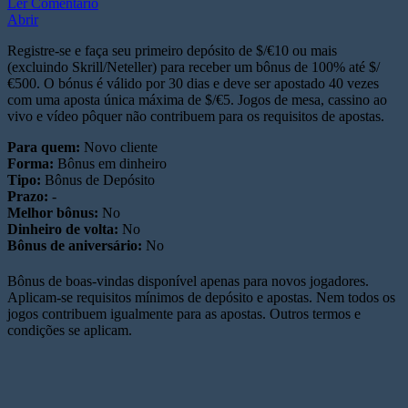
Ler Comentário
Abrir
Registre-se e faça seu primeiro depósito de $/€10 ou mais
(excluindo Skrill/Neteller) para receber um bônus de 100% até $/
€500. O bónus é válido por 30 dias e deve ser apostado 40 vezes
com uma aposta única máxima de $/€5. Jogos de mesa, cassino ao
vivo e vídeo pôquer não contribuem para os requisitos de apostas.
Para quem:
Novo cliente
Forma:
Bônus em dinheiro
Tipo:
Bônus de Depósito
Prazo:
-
Melhor bônus:
No
Dinheiro de volta:
No
Bônus de aniversário:
No
Bônus de boas-vindas disponível apenas para novos jogadores.
Aplicam-se requisitos mínimos de depósito e apostas. Nem todos os
jogos contribuem igualmente para as apostas. Outros termos e
condições se aplicam.