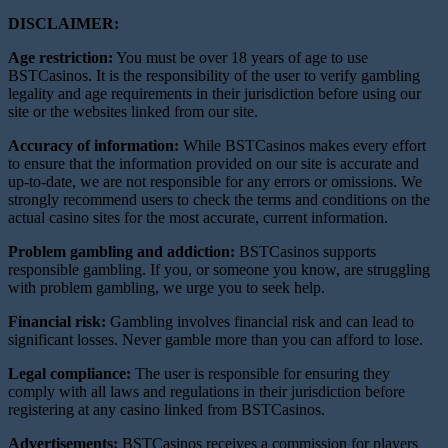
DISCLAIMER:
Age restriction:
You must be over 18 years of age to use
BSTCasinos. It is the responsibility of the user to verify gambling
legality and age requirements in their jurisdiction before using our
site or the websites linked from our site.
Accuracy of information:
While BSTCasinos makes every effort
to ensure that the information provided on our site is accurate and
up-to-date, we are not responsible for any errors or omissions. We
strongly recommend users to check the terms and conditions on the
actual casino sites for the most accurate, current information.
Problem gambling and addiction:
BSTCasinos supports
responsible gambling. If you, or someone you know, are struggling
with problem gambling, we urge you to seek help.
Financial risk:
Gambling involves financial risk and can lead to
significant losses. Never gamble more than you can afford to lose.
Legal compliance:
The user is responsible for ensuring they
comply with all laws and regulations in their jurisdiction before
registering at any casino linked from BSTCasinos.
Advertisements:
BSTCasinos receives a commission for players