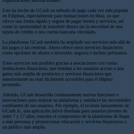
organizaciones internacionales.
Esto ha hecho de GCash un método de pago cada vez más popular
en Filipinas, especialmente para transacciones en línea, ya que
ofrece una forma rápida y segura de pagar bienes y servicios, así
como la oportunidad de transferir dinero sin la necesidad de una
tarjeta de crédito o una cuenta bancaria vinculada.
La plataforma GCash también ha ampliado sus servicios más allá de
los pagos y las remesas. Ahora ofrece otros servicios financieros
como opciones de ahorro e inversión, seguros e incluso préstamos.
Estos servicios son posibles gracias a asociaciones con varias
instituciones financieras, que brindan a los usuarios acceso a una
gama más amplia de productos y servicios financieros que
anteriormente no eran fácilmente accesibles para el filipino
promedio.
Además, GCash desarrolla continuamente nuevas funciones e
innovaciones para mejorar su plataforma y satisfacer las necesidades
cambiantes de sus usuarios. Por ejemplo, el reciente lanzamiento de
GCash Jr., una aplicación móvil diseñada para usuarios jóvenes de
entre 7 y 17 años, muestra el compromiso de la plataforma de llegar
a más personas y proporcionar educación y servicios financieros a
un público más amplio.