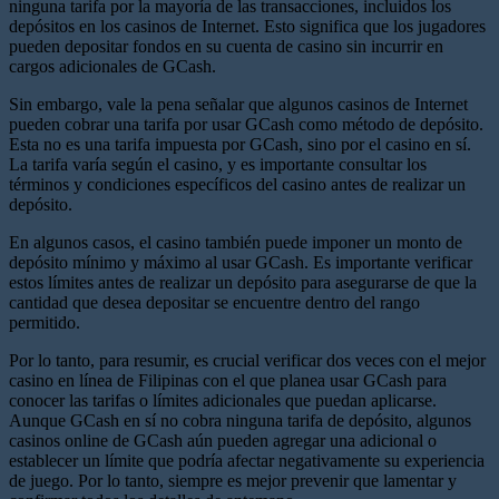
ninguna tarifa por la mayoría de las transacciones, incluidos los
depósitos en los casinos de Internet. Esto significa que los jugadores
pueden depositar fondos en su cuenta de casino sin incurrir en
cargos adicionales de GCash.
Sin embargo, vale la pena señalar que algunos casinos de Internet
pueden cobrar una tarifa por usar GCash como método de depósito.
Esta no es una tarifa impuesta por GCash, sino por el casino en sí.
La tarifa varía según el casino, y es importante consultar los
términos y condiciones específicos del casino antes de realizar un
depósito.
En algunos casos, el casino también puede imponer un monto de
depósito mínimo y máximo al usar GCash. Es importante verificar
estos límites antes de realizar un depósito para asegurarse de que la
cantidad que desea depositar se encuentre dentro del rango
permitido.
Por lo tanto, para resumir, es crucial verificar dos veces con el mejor
casino en línea de Filipinas con el que planea usar GCash para
conocer las tarifas o límites adicionales que puedan aplicarse.
Aunque GCash en sí no cobra ninguna tarifa de depósito, algunos
casinos online de GCash aún pueden agregar una adicional o
establecer un límite que podría afectar negativamente su experiencia
de juego. Por lo tanto, siempre es mejor prevenir que lamentar y