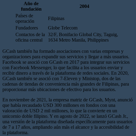
Año de
2004
fundación
Países de
Filipinas
operación
Fundadores
Globe Telecom
Contactos de la
32/F, Bonifacio Global City, Taguig,
oficina central
1634 Metro Manila, Philippines
GCash también ha formado asociaciones con varias empresas y
organizaciones para expandir sus servicios y llegar a más usuarios.
Facebook se asoció con GCash en 2017 para integrar sus servicios
con Facebook Messenger, lo que facilita a los usuarios enviar y
recibir dinero a través de la plataforma de redes sociales. En 2020,
GCash también se asoció con 7-Eleven y Ministop, dos de las
cadenas de tiendas de conveniencia más grandes de Filipinas, para
proporcionar más ubicaciones de efectivo para los usuarios.
En noviembre de 2021, la empresa matriz de GCash, Mynt, anunció
que había recaudado USD 300 millones en fondos con una
valoración de USD 2 mil millones, lo que la convierte en un
unicornio doble filipino. Y en agosto de 2022, se lanzó GCash Jr.,
una versión de la plataforma diseñada específicamente para usuarios
de 7 a 17 años, ampliando aún más el alcance y la accesibilidad de
la plataforma.