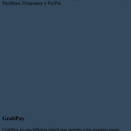
PayMaya, Dragonpay y PayPal.
GrabPay
GrabPay es una billetera móvil que permite a los usuarios pagar