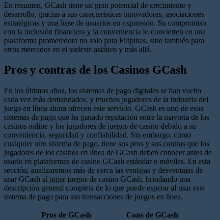
En resumen, GCash tiene un gran potencial de crecimiento y
desarrollo, gracias a sus características innovadoras, asociaciones
estratégicas y una base de usuarios en expansión. Su compromiso
con la inclusión financiera y la conveniencia lo convierten en una
plataforma prometedora no solo para Filipinas, sino también para
otros mercados en el sudeste asiático y más allá.
Pros y contras de los Casinos GCash
En los últimos años, los sistemas de pago digitales se han vuelto
cada vez más demandados, y muchos jugadores de la industria del
juego en línea ahora ofrecen este servicio. GCash es uno de esos
sistemas de pago que ha ganado reputación entre la mayoría de los
casinos online y los jugadores de juegos de casino debido a su
conveniencia, seguridad y confiabilidad. Sin embargo, como
cualquier otro sistema de pago, tiene sus pros y sus contras que los
jugadores de los casinos en línea de GCash deben conocer antes de
usarlo en plataformas de casino GCash estándar o móviles. En esta
sección, analizaremos más de cerca las ventajas y desventajas de
usar GCash al jugar juegos de casino GCash, brindando una
descripción general completa de lo que puede esperar al usar este
sistema de pago para sus transacciones de juegos en línea.
Pros de GCash
Cons de GCash