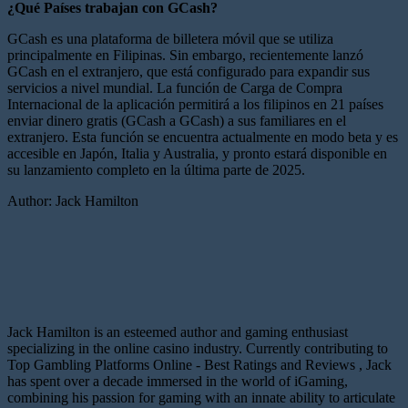
¿Qué Países trabajan con GCash?
GCash es una plataforma de billetera móvil que se utiliza
principalmente en Filipinas. Sin embargo, recientemente lanzó
GCash en el extranjero, que está configurado para expandir sus
servicios a nivel mundial. La función de Carga de Compra
Internacional de la aplicación permitirá a los filipinos en 21 países
enviar dinero gratis (GCash a GCash) a sus familiares en el
extranjero. Esta función se encuentra actualmente en modo beta y es
accesible en Japón, Italia y Australia, y pronto estará disponible en
su lanzamiento completo en la última parte de 2025.
Author: Jack Hamilton
Jack Hamilton is an esteemed author and gaming enthusiast
specializing in the online casino industry. Currently contributing to
Top Gambling Platforms Online - Best Ratings and Reviews , Jack
has spent over a decade immersed in the world of iGaming,
combining his passion for gaming with an innate ability to articulate