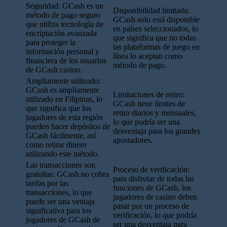
Seguridad: GCash es un
Disponibilidad limitada:
método de pago seguro
GCash solo está disponible
que utiliza tecnología de
en países seleccionados, lo
encriptación avanzada
que significa que no todas
para proteger la
las plataformas de juego en
información personal y
línea lo aceptan como
financiera de los usuarios
método de pago.
de GCash casino.
Ampliamente utilizado:
GCash es ampliamente
Limitaciones de retiro:
utilizado en Filipinas, lo
GCash tiene límites de
que significa que los
retiro diarios y mensuales,
jugadores de esta región
lo que podría ser una
pueden hacer depósitos de
desventaja para los grandes
GCash fácilmente, así
apostadores.
como retirar dinero
utilizando este método.
Las transacciones son
Proceso de verificación:
gratuitas: GCash no cobra
para disfrutar de todas las
tarifas por las
funciones de GCash, los
transacciones, lo que
jugadores de casino deben
puede ser una ventaja
pasar por un proceso de
significativa para los
verificación, lo que podría
jugadores de GCash de
ser una desventaja para