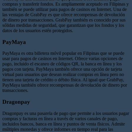
compras y transferir fondos. Es ampliamente aceptado en Filipinas y
también se puede utilizar para pagos de casinos en Internet. Una de
las ventajas de GrabPay es que ofrece recompensas de devolución
de dinero por transacciones. GrabPay también es conocido por sus
sólidas medidas de seguridad, que garantizan que los fondos y los
datos de los usuarios estén protegidos.
PayMaya
PayMaya es otra billetera móvil popular en Filipinas que se puede
usar para pagos de casinos en Internet. Ofrece varias opciones de
pago, incluido el escaneo de códigos QR, la banca en línea y los
pagos con tarjeta. PayMaya también ofrece una opción de tarjeta
virtual para usuarios que desean realizar compras en línea pero no
tienen una tarjeta de crédito o débito física. Al igual que GrabPay,
PayMaya también ofrece recompensas de devolución de dinero por
transacciones.
Dragonpay
Dragonpay es una pasarela de pago que permite a los usuarios pagar
compras y facturas en línea a través de varios canales de pago,
incluidos bancos, banca en línea y puntos de venta físicos. Admite
múltiples monedas y ofrece informes en tiempo real para las