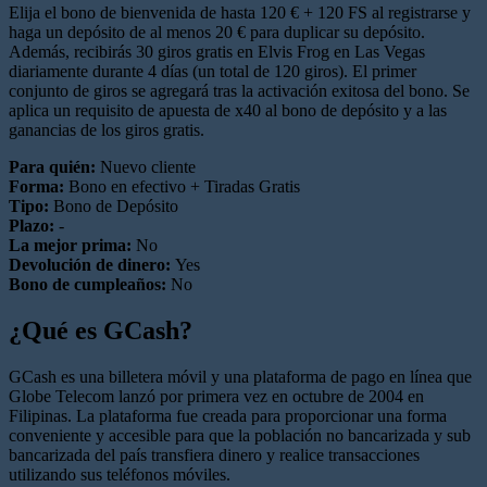
Elija el bono de bienvenida de hasta 120 € + 120 FS al registrarse y
haga un depósito de al menos 20 € para duplicar su depósito.
Además, recibirás 30 giros gratis en Elvis Frog en Las Vegas
diariamente durante 4 días (un total de 120 giros). El primer
conjunto de giros se agregará tras la activación exitosa del bono. Se
aplica un requisito de apuesta de x40 al bono de depósito y a las
ganancias de los giros gratis.
Para quién:
Nuevo cliente
Forma:
Bono en efectivo + Tiradas Gratis
Tipo:
Bono de Depósito
Plazo:
-
La mejor prima:
No
Devolución de dinero:
Yes
Bono de cumpleaños:
No
¿Qué es GCash?
GCash es una billetera móvil y una plataforma de pago en línea que
Globe Telecom lanzó por primera vez en octubre de 2004 en
Filipinas. La plataforma fue creada para proporcionar una forma
conveniente y accesible para que la población no bancarizada y sub
bancarizada del país transfiera dinero y realice transacciones
utilizando sus teléfonos móviles.