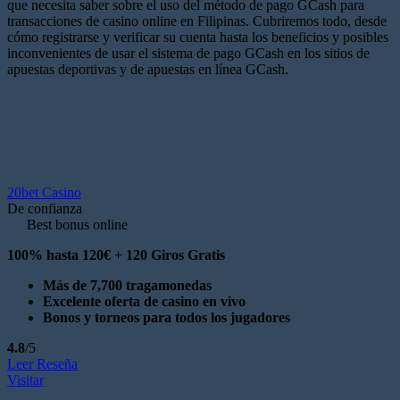
que necesita saber sobre el uso del método de pago GCash para
transacciones de casino online en Filipinas. Cubriremos todo, desde
cómo registrarse y verificar su cuenta hasta los beneficios y posibles
inconvenientes de usar el sistema de pago GCash en los sitios de
apuestas deportivas y de apuestas en línea GCash.
20bet Casino
De confianza
Best bonus online
100% hasta 120€ + 120 Giros Gratis
Más de 7,700 tragamonedas
Excelente oferta de casino en vivo
Bonos y torneos para todos los jugadores
4.8
/5
Leer Reseña
Visitar