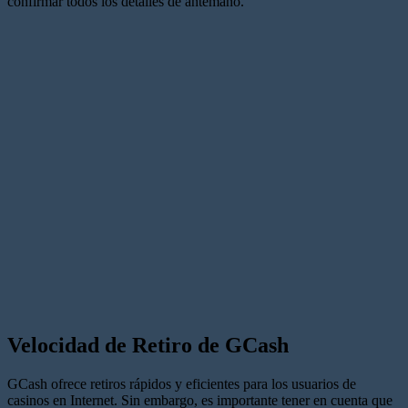
confirmar todos los detalles de antemano.
Velocidad de Retiro de GCash
GCash ofrece retiros rápidos y eficientes para los usuarios de
casinos en Internet. Sin embargo, es importante tener en cuenta que