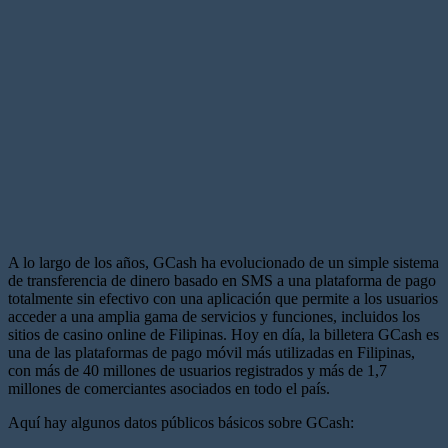
A lo largo de los años, GCash ha evolucionado de un simple sistema
de transferencia de dinero basado en SMS a una plataforma de pago
totalmente sin efectivo con una aplicación que permite a los usuarios
acceder a una amplia gama de servicios y funciones, incluidos los
sitios de casino online de Filipinas. Hoy en día, la billetera GCash es
una de las plataformas de pago móvil más utilizadas en Filipinas,
con más de 40 millones de usuarios registrados y más de 1,7
millones de comerciantes asociados en todo el país.
Aquí hay algunos datos públicos básicos sobre GCash: