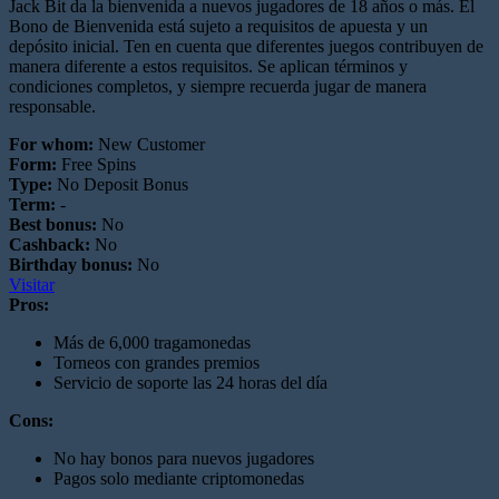
Jack Bit da la bienvenida a nuevos jugadores de 18 años o más. El
Bono de Bienvenida está sujeto a requisitos de apuesta y un
depósito inicial. Ten en cuenta que diferentes juegos contribuyen de
manera diferente a estos requisitos. Se aplican términos y
condiciones completos, y siempre recuerda jugar de manera
responsable.
For whom:
New Customer
Form:
Free Spins
Type:
No Deposit Bonus
Term:
-
Best bonus:
No
Cashback:
No
Birthday bonus:
No
Visitar
Pros:
Más de 6,000 tragamonedas
Torneos con grandes premios
Servicio de soporte las 24 horas del día
Cons:
No hay bonos para nuevos jugadores
Pagos solo mediante criptomonedas