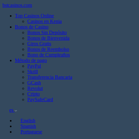
bstcasinos.com
Top Casinos Online
Casinos en Kenia
Bonos de Casino
Bonos Sin Depósito
Bonos de Bienvenida
Giros Gratis
Bonos de Reembolso
Bono de Cumpleaños
Método de pago
PayPal
Skrill
Transferencia Bancaria
GCash
Revolut
Cripto
PaySafeCard
es
English
Spanish
Portuguese