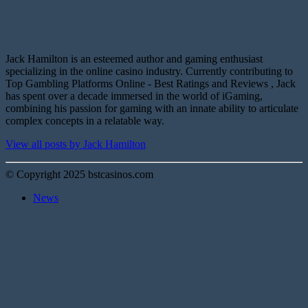
Jack Hamilton is an esteemed author and gaming enthusiast
specializing in the online casino industry. Currently contributing to
Top Gambling Platforms Online - Best Ratings and Reviews , Jack
has spent over a decade immersed in the world of iGaming,
combining his passion for gaming with an innate ability to articulate
complex concepts in a relatable way.
View all posts by Jack Hamilton
© Copyright 2025 bstcasinos.com
News