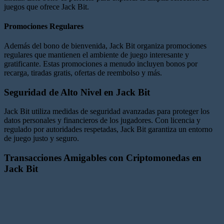
juegos que ofrece Jack Bit.
Promociones Regulares
Además del bono de bienvenida, Jack Bit organiza promociones
regulares que mantienen el ambiente de juego interesante y
gratificante. Estas promociones a menudo incluyen bonos por
recarga, tiradas gratis, ofertas de reembolso y más.
Seguridad de Alto Nivel en Jack Bit
Jack Bit utiliza medidas de seguridad avanzadas para proteger los
datos personales y financieros de los jugadores. Con licencia y
regulado por autoridades respetadas, Jack Bit garantiza un entorno
de juego justo y seguro.
Transacciones Amigables con Criptomonedas en
Jack Bit