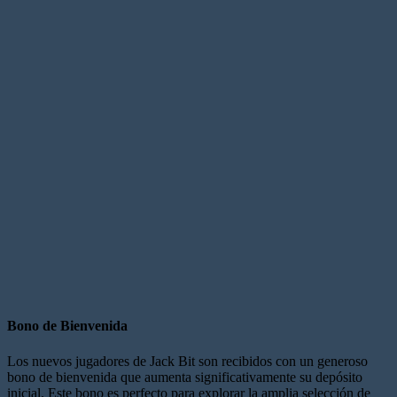
Bono de Bienvenida
Los nuevos jugadores de Jack Bit son recibidos con un generoso
bono de bienvenida que aumenta significativamente su depósito
inicial. Este bono es perfecto para explorar la amplia selección de