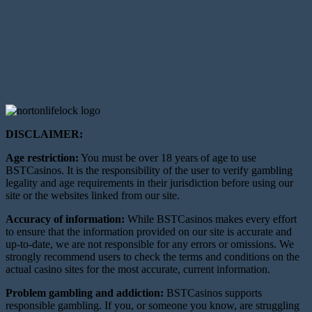
DISCLAIMER:
Age restriction:
You must be over 18 years of age to use
BSTCasinos. It is the responsibility of the user to verify gambling
legality and age requirements in their jurisdiction before using our
site or the websites linked from our site.
Accuracy of information:
While BSTCasinos makes every effort
to ensure that the information provided on our site is accurate and
up-to-date, we are not responsible for any errors or omissions. We
strongly recommend users to check the terms and conditions on the
actual casino sites for the most accurate, current information.
Problem gambling and addiction:
BSTCasinos supports
responsible gambling. If you, or someone you know, are struggling