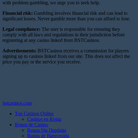
with problem gambling, we urge you to seek help.
Financial risk:
Gambling involves financial risk and can lead to
significant losses. Never gamble more than you can afford to lose.
Legal compliance:
The user is responsible for ensuring they
comply with all laws and regulations in their jurisdiction before
registering at any casino linked from BSTCasinos.
Advertisements:
BSTCasinos receives a commission for players
signing up to casinos linked from our site. This does not affect the
price you pay or the service you receive.
bstcasinos.com
Top Casinos Online
Casinos en Kenia
Bonos de Casino
Bonos Sin Depósito
Bonos de Bienvenida