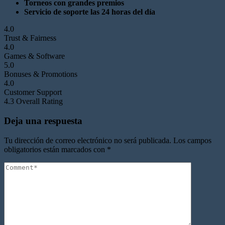
Torneos con grandes premios
Servicio de soporte las 24 horas del día
4.0
Trust & Fairness
4.0
Games & Software
5.0
Bonuses & Promotions
4.0
Customer Support
4.3
Overall Rating
Deja una respuesta
Tu dirección de correo electrónico no será publicada.
Los campos
obligatorios están marcados con
*